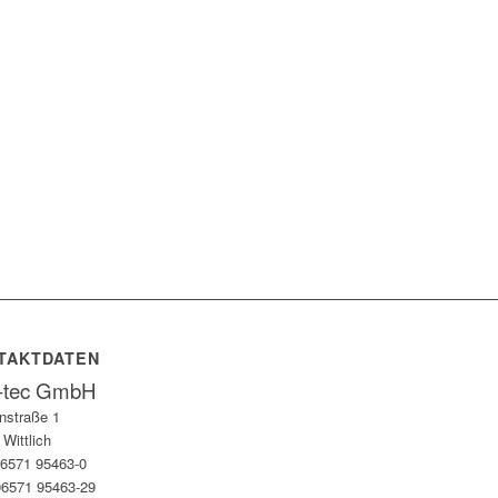
TAKTDATEN
a-tec GmbH
nstraße 1
Wittlich
 06571 95463-0
06571 95463-29