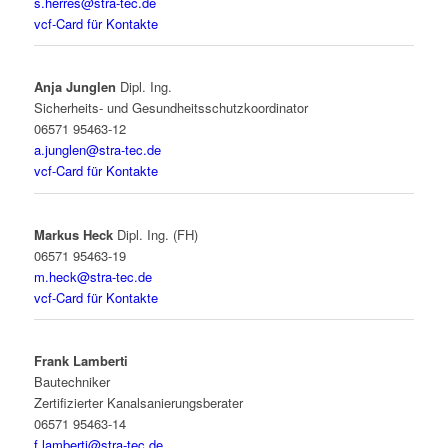
s.herres@stra-tec.de
vcf-Card für Kontakte
Anja Junglen
Dipl. Ing.
Sicherheits- und Gesundheitsschutzkoordinator
06571 95463-12
a.junglen@stra-tec.de
vcf-Card für Kontakte
Markus Heck
Dipl. Ing. (FH)
06571 95463-19
m.heck@stra-tec.de
vcf-Card für Kontakte
Frank Lamberti
Baut
echniker
Zertifizierter Kanalsanierungsberater
06571 95463-14
f.lamberti@stra-tec.de